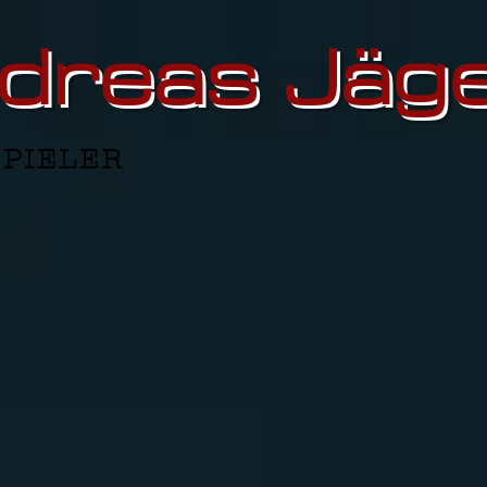
dreas Jäg
 P I E L E R