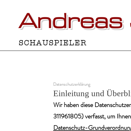
Andreas 
S C H A U S P I E L E R
Datenschutzerklärung
Einleitung und Überbl
Wir haben diese Datenschutze
311961805) verfasst, um Ihne
Datenschutz-Grundverordnun